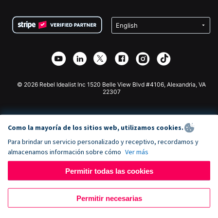
Preguntas frecuentes
Recaudación de fondos para organizaciones sin fines
Plugin de donaciones de WordPress
Condiciones
de lucro
Formulario de donaciones de Squarespace
Privacidad
Recaudación de fondos para escuelas
Plugin de donaciones de Wix
Seguridad
Recaudación de fondos para organizaciones benéficas
Aplicación de donaciones de Weebly
Asociación de afiliados
Aplicación de donaciones de Webflow
Biblioteca
Donaciones de Joomla
Documentación de la API + Zapier
© 2026 Rebel Idealist Inc 1520 Belle View Blvd #4106, Alexandria, VA
22307
Como la mayoría de los sitios web, utilizamos cookies.
Para brindar un servicio personalizado y receptivo, recordamos y
almacenamos información sobre cómo
Ver más
Permitir todas las cookies
Permitir necesarias