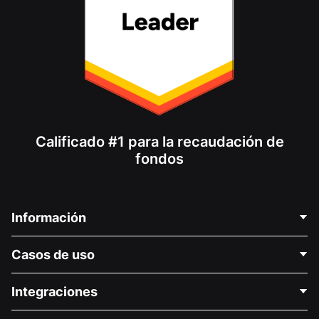
Calificado #1 para la recaudación de
fondos
Información
Contáctenos
Casos de uso
Acerca de nosotros
Blog
Recaudación de fondos para fines políticos
Integraciones
Carreras
Recaudación de fondos para fines médicos