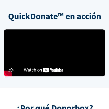
QuickDonate™ en acción
¿Por qué Donorbox?