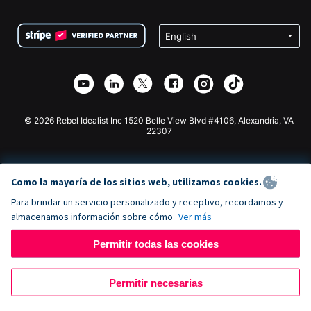
Preguntas frecuentes
Recaudación de fondos para organizaciones sin fines
Plugin de donaciones de WordPress
Condiciones
de lucro
Formulario de donaciones de Squarespace
Privacidad
Recaudación de fondos para escuelas
Plugin de donaciones de Wix
Seguridad
Recaudación de fondos para organizaciones benéficas
Aplicación de donaciones de Weebly
Asociación de afiliados
Aplicación de donaciones de Webflow
Biblioteca
Donaciones de Joomla
Documentación de la API + Zapier
© 2026 Rebel Idealist Inc 1520 Belle View Blvd #4106, Alexandria, VA
22307
Como la mayoría de los sitios web, utilizamos cookies.
Para brindar un servicio personalizado y receptivo, recordamos y
almacenamos información sobre cómo
Ver más
Permitir todas las cookies
Permitir necesarias