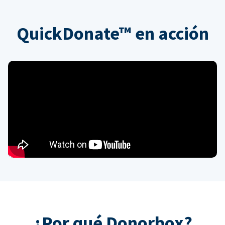
QuickDonate™ en acción
¿Por qué Donorbox?