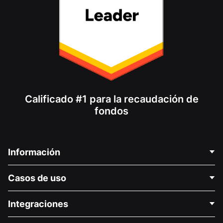
Calificado #1 para la recaudación de
fondos
Información
Contáctenos
Casos de uso
Acerca de nosotros
Blog
Recaudación de fondos para fines políticos
Integraciones
Carreras
Recaudación de fondos para fines médicos