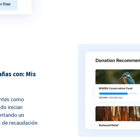
ñas con: Mis
antes como
do inician
entando un
 de recaudación