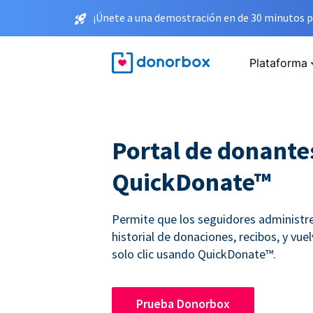
¡Únete a una demostración en de 30 minutos p
Plataforma
Portal de donante
QuickDonate™
Permite que los seguidores administr
historial de donaciones, recibos, y vue
solo clic usando QuickDonate™.
Prueba Donorbox