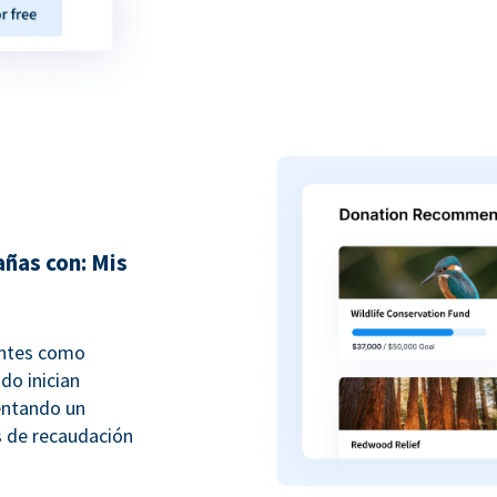
ñas con: Mis
antes como
do inician
entando un
 de recaudación