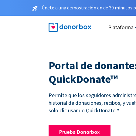
¡Únete a una demostración en de 30 minutos p
Plataforma
Portal de donante
QuickDonate™
Permite que los seguidores administr
historial de donaciones, recibos, y vue
solo clic usando QuickDonate™.
Prueba Donorbox