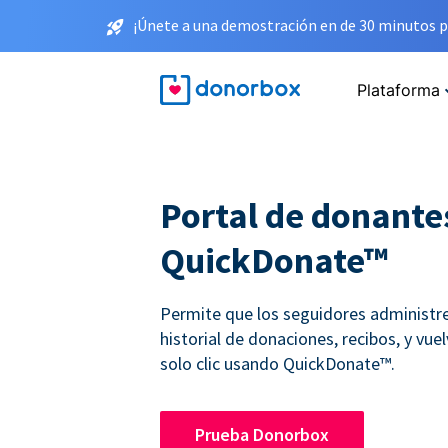
¡Únete a una demostración en de 30 minutos p
Plataforma
Portal de donante
QuickDonate™
Permite que los seguidores administr
historial de donaciones, recibos, y vue
solo clic usando QuickDonate™.
Prueba Donorbox