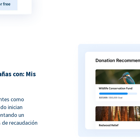
ñas con: Mis
antes como
do inician
entando un
 de recaudación