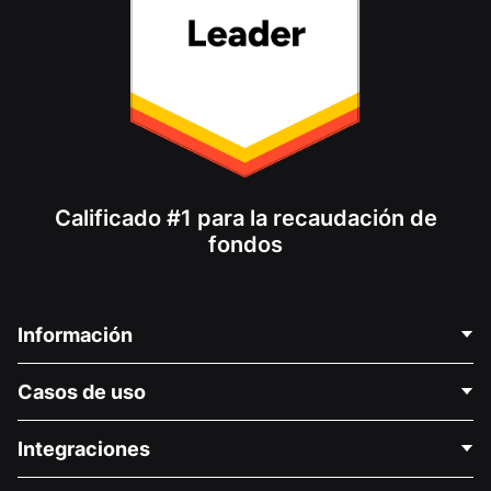
Calificado #1 para la recaudación de
fondos
Información
Contáctenos
Casos de uso
Acerca de nosotros
Blog
Recaudación de fondos para fines políticos
Integraciones
Carreras
Recaudación de fondos para fines médicos