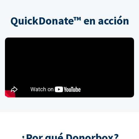
QuickDonate™ en acción
¿Por qué Donorbox?