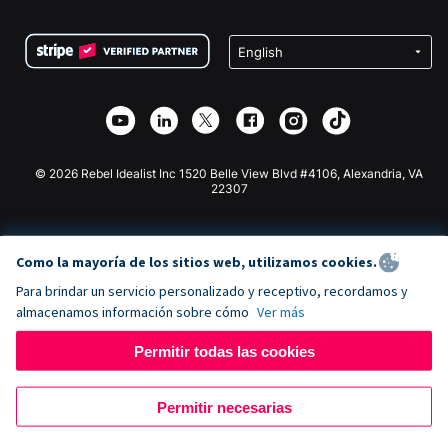
Preguntas frecuentes
Recaudación de fondos para organizaciones sin fines
Plugin de donaciones de WordPress
Condiciones
de lucro
Formulario de donaciones de Squarespace
Privacidad
Recaudación de fondos para escuelas
Plugin de donaciones de Wix
Seguridad
Recaudación de fondos para organizaciones benéficas
Aplicación de donaciones de Weebly
Asociación de afiliados
Aplicación de donaciones de Webflow
Biblioteca
Donaciones de Joomla
Documentación de la API + Zapier
© 2026 Rebel Idealist Inc 1520 Belle View Blvd #4106, Alexandria, VA
22307
Como la mayoría de los sitios web, utilizamos cookies.
Para brindar un servicio personalizado y receptivo, recordamos y
almacenamos información sobre cómo
Ver más
Permitir todas las cookies
Permitir necesarias