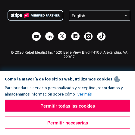
Preguntas frecuentes
Recaudación de fondos para organizaciones sin fines
Plugin de donaciones de WordPress
Condiciones
de lucro
Formulario de donaciones de Squarespace
Privacidad
Recaudación de fondos para escuelas
Plugin de donaciones de Wix
Seguridad
Recaudación de fondos para organizaciones benéficas
Aplicación de donaciones de Weebly
Asociación de afiliados
Aplicación de donaciones de Webflow
Biblioteca
Donaciones de Joomla
Documentación de la API + Zapier
© 2026 Rebel Idealist Inc 1520 Belle View Blvd #4106, Alexandria, VA
22307
Como la mayoría de los sitios web, utilizamos cookies.
Para brindar un servicio personalizado y receptivo, recordamos y
almacenamos información sobre cómo
Ver más
Permitir todas las cookies
Permitir necesarias