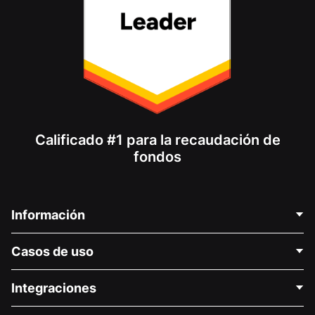
Calificado #1 para la recaudación de
fondos
Información
Contáctenos
Casos de uso
Acerca de nosotros
Blog
Recaudación de fondos para fines políticos
Integraciones
Carreras
Recaudación de fondos para fines médicos