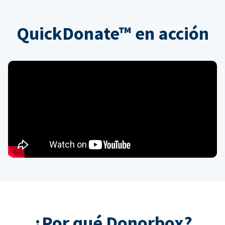
QuickDonate™ en acción
¿Por qué Donorbox?