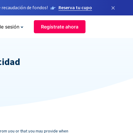
×
 recaudación de fondos!
Reserva tu cupo
de sesión
Regístrate ahora
cidad
 from you or that you may provide when