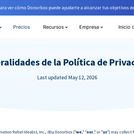
ara ver cómo Donorbox puede ayudarte a alcanzar tus objetivos de
Precios
Recursos
Empresa
Inicio 
ralidades de la Política de Priva
Last updated May 12, 2026
mation Rebel Idealist, Inc., dba Donorbox ("
we
," "
our
," or "
us
") may collect