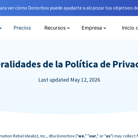
ara ver cómo Donorbox puede ayudarte a alcanzar tus objetivos de
Precios
Recursos
Empresa
Inicio 
ralidades de la Política de Priva
Last updated May 12, 2026
mation Rebel Idealist, Inc., dba Donorbox ("
we
," "
our
," or "
us
") may collect