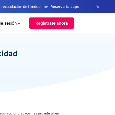
×
 recaudación de fondos!
Reserva tu cupo
de sesión
Regístrate ahora
cidad
 from you or that you may provide when