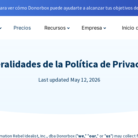
ara ver cómo Donorbox puede ayudarte a alcanzar tus objetivos de
Precios
Recursos
Empresa
Inicio 
ralidades de la Política de Priva
Last updated May 12, 2026
mation Rebel Idealist, Inc., dba Donorbox ("
we
," "
our
," or "
us
") may collect