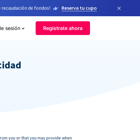
×
 recaudación de fondos!
Reserva tu cupo
de sesión
Regístrate ahora
cidad
 from you or that you may provide when