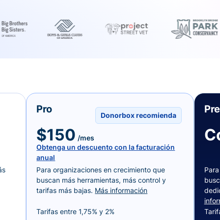
Pro
Pr
Donorbox recomienda
$150
C
/mes
Obtenga un descuento con la facturación
anual
ás
Para organizaciones en crecimiento que
Para
buscan más herramientas, más control y
busc
tarifas más bajas.
Más información
dedi
info
Tarifas entre 1,75% y 2%
Tari