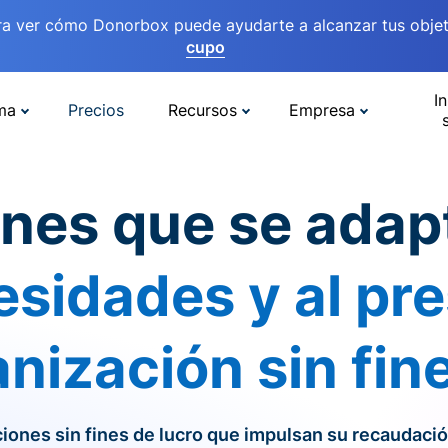
ra ver cómo Donorbox puede ayudarte a alcanzar tus objet
cupo
In
ma
Precios
Recursos
Empresa
anes que se adap
esidades y al p
nización sin fin
iones sin fines de lucro que impulsan su recaudaci