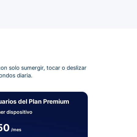
on solo sumergir, tocar o deslizar
ondos diaria.
arios del Plan Premium
er dispositivo
50
/mes