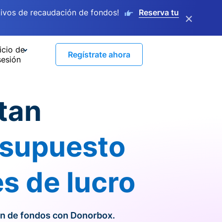
ivos de recaudación de fondos!
Reserva tu
×
icio de
Regístrate ahora
sesión
tan
resupuesto
es de lucro
ón de fondos con Donorbox.