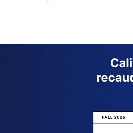
Cal
recaud