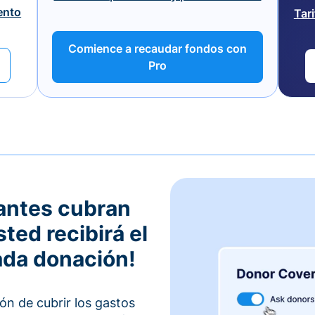
ento
Tar
Comience a recaudar fondos con
Pro
antes cubran
sted recibirá el
ada donación!
ón de cubrir los gastos