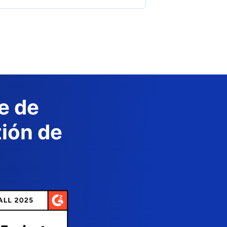
e de
tión de