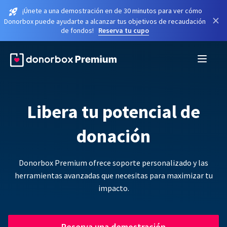
¡Únete a una demostración en de 30 minutos para ver cómo
×
Donorbox puede ayudarte a alcanzar tus objetivos de recaudación
de fondos!
Reserva tu cupo
Libera tu potencial de
donación
Donorbox Premium ofrece soporte personalizado y las
herramientas avanzadas que necesitas para maximizar tu
impacto.
Reserva una demostración