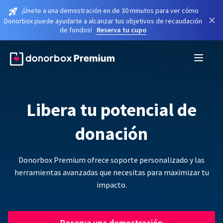
¡Únete a una demostración en de 30 minutos para ver cómo
×
Donorbox puede ayudarte a alcanzar tus objetivos de recaudación
de fondos!
Reserva tu cupo
Libera tu potencial de
donación
Donorbox Premium ofrece soporte personalizado y las
herramientas avanzadas que necesitas para maximizar tu
impacto.
Reserva una demostración