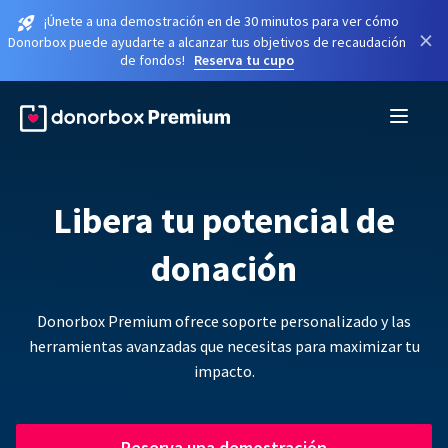
¡Únete a una demostración en de 30 minutos para ver cómo
×
Donorbox puede ayudarte a alcanzar tus objetivos de recaudación
de fondos!
Reserva tu cupo
Libera tu potencial de
donación
Donorbox Premium ofrece soporte personalizado y las
herramientas avanzadas que necesitas para maximizar tu
impacto.
Reserva una demostración