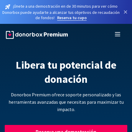
¡Únete a una demostración en de 30 minutos para ver cómo
×
Donorbox puede ayudarte a alcanzar tus objetivos de recaudación
de fondos!
Reserva tu cupo
Libera tu potencial de
donación
Donorbox Premium ofrece soporte personalizado y las
herramientas avanzadas que necesitas para maximizar tu
impacto.
Reserva una demostración