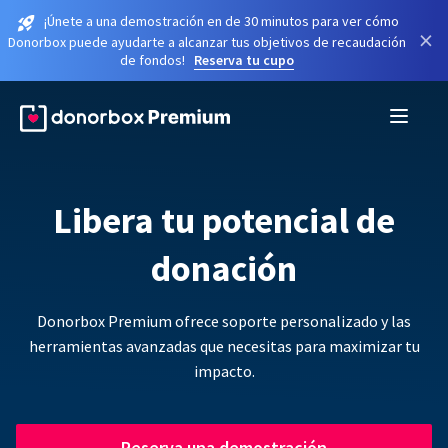
¡Únete a una demostración en de 30 minutos para ver cómo
×
Donorbox puede ayudarte a alcanzar tus objetivos de recaudación
de fondos!
Reserva tu cupo
Libera tu potencial de
donación
Donorbox Premium ofrece soporte personalizado y las
herramientas avanzadas que necesitas para maximizar tu
impacto.
Reserva una demostración