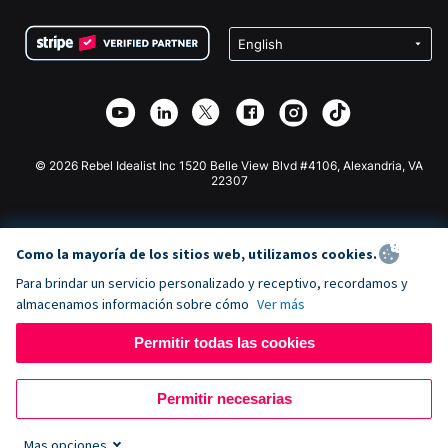
Condiciones
de lucro
Formulario de donaciones de Squarespace
Privacidad
Recaudación de fondos para escuelas
Plugin de donaciones de Wix
Seguridad
Recaudación de fondos para organizaciones benéficas
Aplicación de donaciones de Weebly
Asociación de afiliados
Aplicación de donaciones de Webflow
Biblioteca
Donaciones de Joomla
Documentación de la API + Zapier
© 2026 Rebel Idealist Inc 1520 Belle View Blvd #4106, Alexandria, VA
22307
Como la mayoría de los sitios web, utilizamos cookies.
Para brindar un servicio personalizado y receptivo, recordamos y
almacenamos información sobre cómo
Ver más
Permitir todas las cookies
Permitir necesarias
Mas opciones