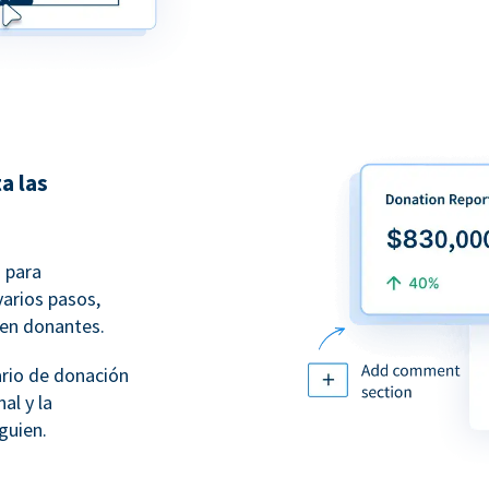
a las
 para
varios pasos,
 en donantes.
ario de donación
al y la
guien.