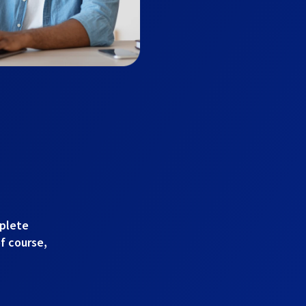
mplete
of course,