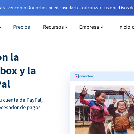
ara ver cómo Donorbox puede ayudarte a alcanzar tus objetivos de
Precios
Recursos
Empresa
Inicio 
n la
box y la
Pal
u cuenta de PayPal,
rocesador de pagos