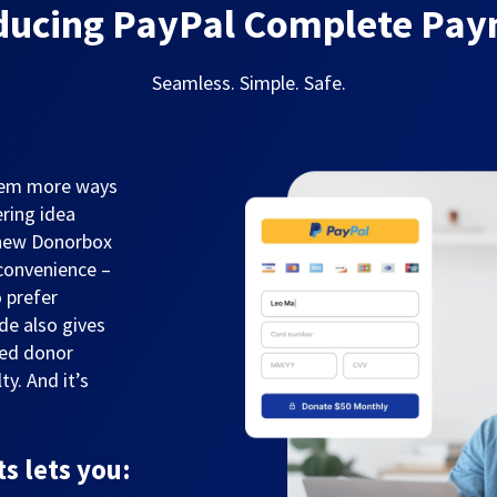
ducing PayPal Complete Pa
Seamless. Simple. Safe.
them more ways
ring idea
 new Donorbox
convenience –
 prefer
de also gives
sed donor
y. And it’s
 lets you: