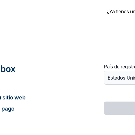
¿Ya tienes u
rbox
País de regist
 sitio web
e pago