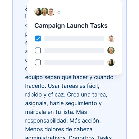
¿Tienes listas de tareas
interminables? Hazlas realidad
con Donorbox Tasks. Ahora
puedes organizar, priorizar y
simplificar todas tus tareas
administrativas diarias, todo
dentro del ecosistema CRM, para
que todos los miembros de tu
equipo sepan qué hacer y cuándo
hacerlo. Usar tareas es fácil,
rápido y eficaz. Crea una tarea,
asígnala, hazle seguimiento y
márcala en tu lista. Más
responsabilidad. Más acción.
Menos dolores de cabeza
administrativos. Donorbox Tasks