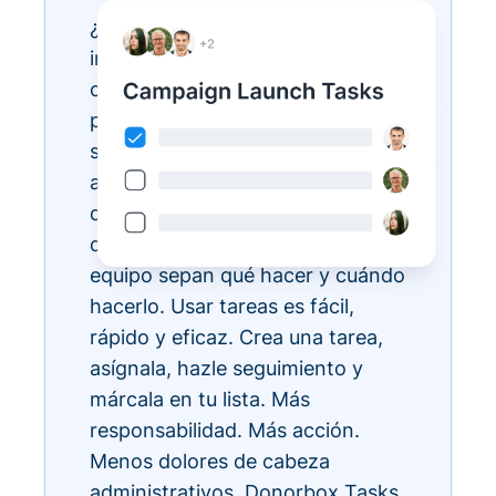
¿Tienes listas de tareas
interminables? Hazlas realidad
con Donorbox Tasks. Ahora
puedes organizar, priorizar y
simplificar todas tus tareas
administrativas diarias, todo
dentro del ecosistema CRM, para
que todos los miembros de tu
equipo sepan qué hacer y cuándo
hacerlo. Usar tareas es fácil,
rápido y eficaz. Crea una tarea,
asígnala, hazle seguimiento y
márcala en tu lista. Más
responsabilidad. Más acción.
Menos dolores de cabeza
administrativos. Donorbox Tasks