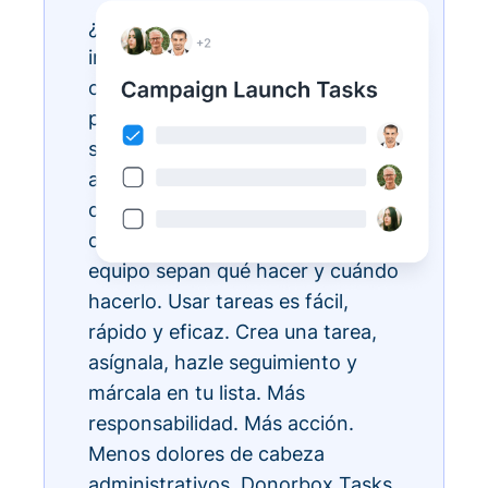
¿Tienes listas de tareas
interminables? Hazlas realidad
con Donorbox Tasks. Ahora
puedes organizar, priorizar y
simplificar todas tus tareas
administrativas diarias, todo
dentro del ecosistema CRM, para
que todos los miembros de tu
equipo sepan qué hacer y cuándo
hacerlo. Usar tareas es fácil,
rápido y eficaz. Crea una tarea,
asígnala, hazle seguimiento y
márcala en tu lista. Más
responsabilidad. Más acción.
Menos dolores de cabeza
administrativos. Donorbox Tasks