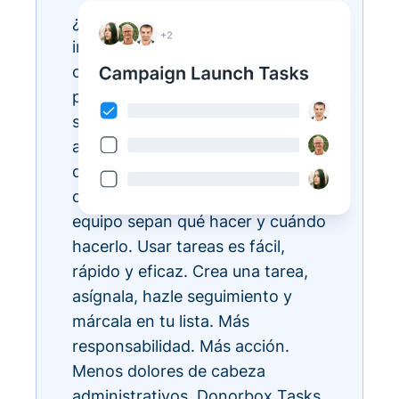
¿Tienes listas de tareas
interminables? Hazlas realidad
con Donorbox Tasks. Ahora
puedes organizar, priorizar y
simplificar todas tus tareas
administrativas diarias, todo
dentro del ecosistema CRM, para
que todos los miembros de tu
equipo sepan qué hacer y cuándo
hacerlo. Usar tareas es fácil,
rápido y eficaz. Crea una tarea,
asígnala, hazle seguimiento y
márcala en tu lista. Más
responsabilidad. Más acción.
Menos dolores de cabeza
administrativos. Donorbox Tasks