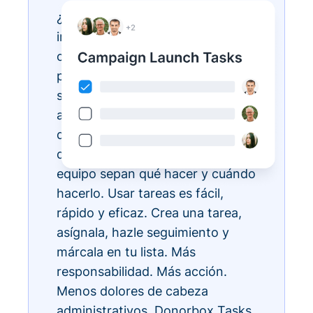
¿Tienes listas de tareas
interminables? Hazlas realidad
con Donorbox Tasks. Ahora
puedes organizar, priorizar y
simplificar todas tus tareas
administrativas diarias, todo
dentro del ecosistema CRM, para
que todos los miembros de tu
equipo sepan qué hacer y cuándo
hacerlo. Usar tareas es fácil,
rápido y eficaz. Crea una tarea,
asígnala, hazle seguimiento y
márcala en tu lista. Más
responsabilidad. Más acción.
Menos dolores de cabeza
administrativos. Donorbox Tasks