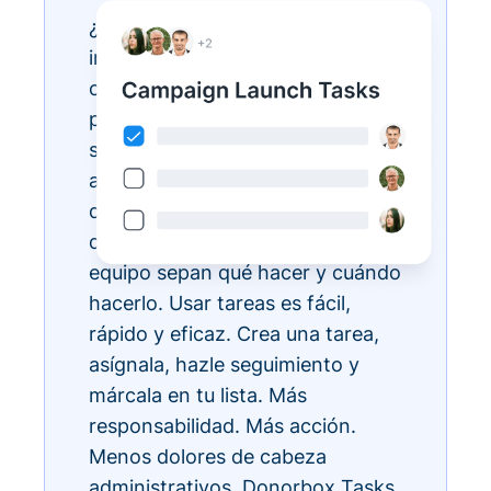
¿Tienes listas de tareas
interminables? Hazlas realidad
con Donorbox Tasks. Ahora
puedes organizar, priorizar y
simplificar todas tus tareas
administrativas diarias, todo
dentro del ecosistema CRM, para
que todos los miembros de tu
equipo sepan qué hacer y cuándo
hacerlo. Usar tareas es fácil,
rápido y eficaz. Crea una tarea,
asígnala, hazle seguimiento y
márcala en tu lista. Más
responsabilidad. Más acción.
Menos dolores de cabeza
administrativos. Donorbox Tasks