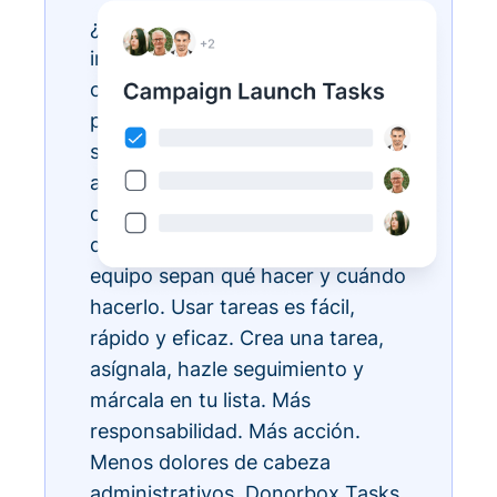
¿Tienes listas de tareas
interminables? Hazlas realidad
con Donorbox Tasks. Ahora
puedes organizar, priorizar y
simplificar todas tus tareas
administrativas diarias, todo
dentro del ecosistema CRM, para
que todos los miembros de tu
equipo sepan qué hacer y cuándo
hacerlo. Usar tareas es fácil,
rápido y eficaz. Crea una tarea,
asígnala, hazle seguimiento y
márcala en tu lista. Más
responsabilidad. Más acción.
Menos dolores de cabeza
administrativos. Donorbox Tasks