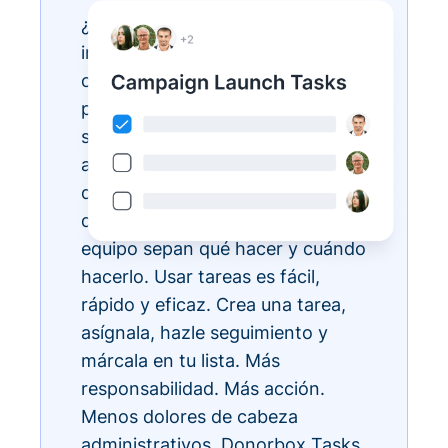
¿Tienes listas de tareas
interminables? Hazlas realidad
con Donorbox Tasks. Ahora
puedes organizar, priorizar y
simplificar todas tus tareas
administrativas diarias, todo
dentro del ecosistema CRM, para
que todos los miembros de tu
equipo sepan qué hacer y cuándo
hacerlo. Usar tareas es fácil,
rápido y eficaz. Crea una tarea,
asígnala, hazle seguimiento y
márcala en tu lista. Más
responsabilidad. Más acción.
Menos dolores de cabeza
administrativos. Donorbox Tasks