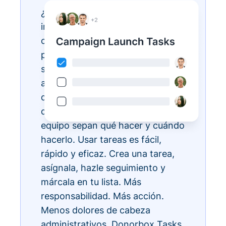
¿Tienes listas de tareas
interminables? Hazlas realidad
con Donorbox Tasks. Ahora
puedes organizar, priorizar y
simplificar todas tus tareas
administrativas diarias, todo
dentro del ecosistema CRM, para
que todos los miembros de tu
equipo sepan qué hacer y cuándo
hacerlo. Usar tareas es fácil,
rápido y eficaz. Crea una tarea,
asígnala, hazle seguimiento y
márcala en tu lista. Más
responsabilidad. Más acción.
Menos dolores de cabeza
administrativos. Donorbox Tasks