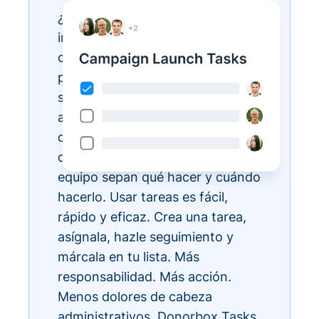
¿Tienes listas de tareas
interminables? Hazlas realidad
con Donorbox Tasks. Ahora
puedes organizar, priorizar y
simplificar todas tus tareas
administrativas diarias, todo
dentro del ecosistema CRM, para
que todos los miembros de tu
equipo sepan qué hacer y cuándo
hacerlo. Usar tareas es fácil,
rápido y eficaz. Crea una tarea,
asígnala, hazle seguimiento y
márcala en tu lista. Más
responsabilidad. Más acción.
Menos dolores de cabeza
administrativos. Donorbox Tasks