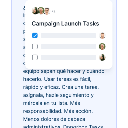
¿Tienes listas de tareas
interminables? Hazlas realidad
con Donorbox Tasks. Ahora
puedes organizar, priorizar y
simplificar todas tus tareas
administrativas diarias, todo
dentro del ecosistema CRM, para
que todos los miembros de tu
equipo sepan qué hacer y cuándo
hacerlo. Usar tareas es fácil,
rápido y eficaz. Crea una tarea,
asígnala, hazle seguimiento y
márcala en tu lista. Más
responsabilidad. Más acción.
Menos dolores de cabeza
administrativos. Donorbox Tasks