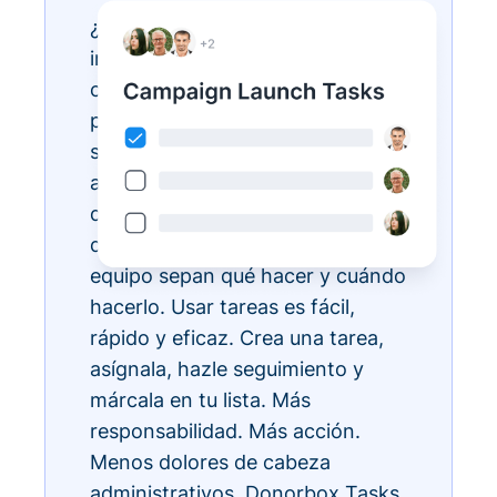
¿Tienes listas de tareas
interminables? Hazlas realidad
con Donorbox Tasks. Ahora
puedes organizar, priorizar y
simplificar todas tus tareas
administrativas diarias, todo
dentro del ecosistema CRM, para
que todos los miembros de tu
equipo sepan qué hacer y cuándo
hacerlo. Usar tareas es fácil,
rápido y eficaz. Crea una tarea,
asígnala, hazle seguimiento y
márcala en tu lista. Más
responsabilidad. Más acción.
Menos dolores de cabeza
administrativos. Donorbox Tasks