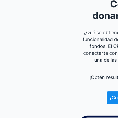
C
dona
¿Qué se obtien
funcionalidad d
fondos. El C
conectarte con
una de las
¡Obtén resul
¡Co