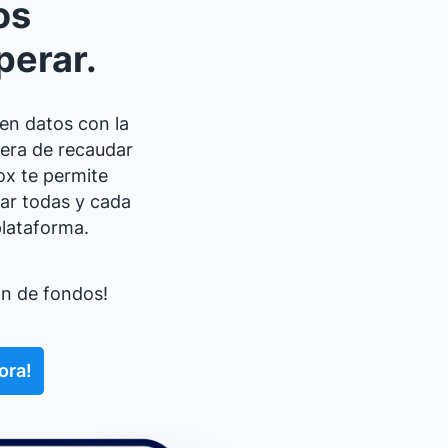
os
perar.
en datos con la
nera de recaudar
ox te permite
ar todas y cada
plataforma.
ón de fondos!
ora!