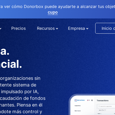
ra ver cómo Donorbox puede ayudarte a alcanzar tus objet
cupo
Precios
Recursos
Empresa
Inicio 
a.
ial.
organizaciones sin
otente sistema de
 impulsado por IA,
recaudación de fondos
nantes. Piensa en él
ndote más control y