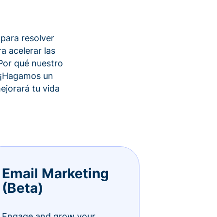
M
 para resolver
a acelerar las
¿Por qué nuestro
? ¡Hagamos un
ejorará tu vida
Email Marketing
(Beta)
Engage and grow your