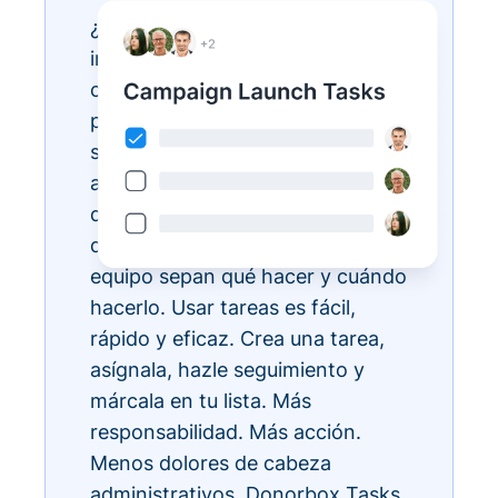
¿Tienes listas de tareas
interminables? Hazlas realidad
con Donorbox Tasks. Ahora
puedes organizar, priorizar y
simplificar todas tus tareas
administrativas diarias, todo
dentro del ecosistema CRM, para
que todos los miembros de tu
equipo sepan qué hacer y cuándo
hacerlo. Usar tareas es fácil,
rápido y eficaz. Crea una tarea,
asígnala, hazle seguimiento y
márcala en tu lista. Más
responsabilidad. Más acción.
Menos dolores de cabeza
administrativos. Donorbox Tasks