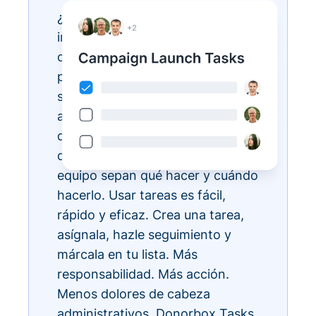
¿Tienes listas de tareas
interminables? Hazlas realidad
con Donorbox Tasks. Ahora
puedes organizar, priorizar y
simplificar todas tus tareas
administrativas diarias, todo
dentro del ecosistema CRM, para
que todos los miembros de tu
equipo sepan qué hacer y cuándo
hacerlo. Usar tareas es fácil,
rápido y eficaz. Crea una tarea,
asígnala, hazle seguimiento y
márcala en tu lista. Más
responsabilidad. Más acción.
Menos dolores de cabeza
administrativos. Donorbox Tasks