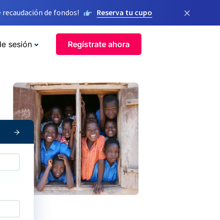
×
 recaudación de fondos!
Reserva tu cupo
de sesión
Regístrate ahora