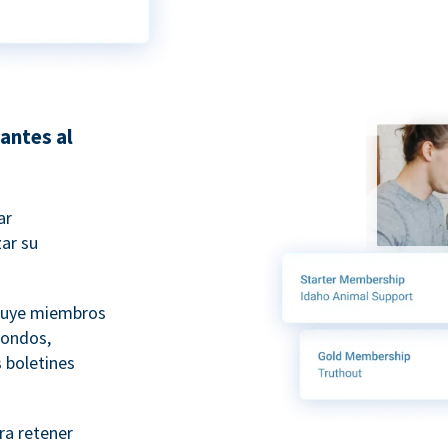
antes al
ar
ar su
luye miembros
fondos,
 boletines
ra retener