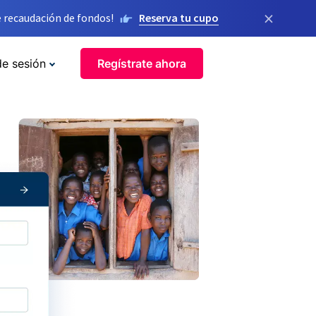
×
 recaudación de fondos!
Reserva tu cupo
de sesión
Regístrate ahora