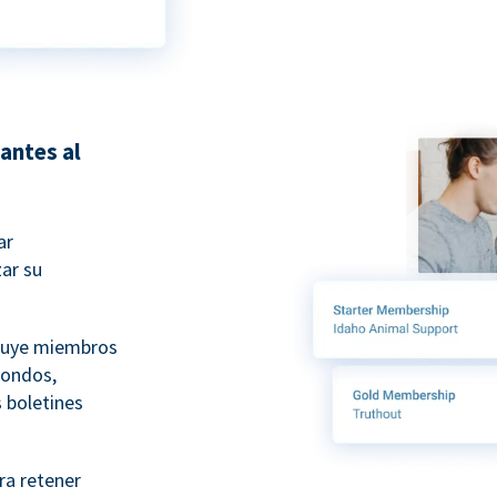
antes al
ar
ar su
luye miembros
fondos,
 boletines
ra retener