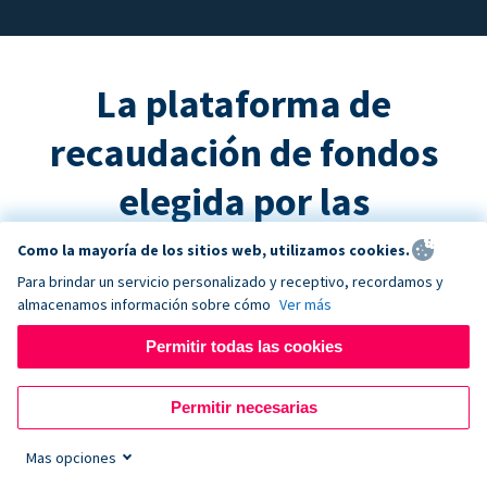
La plataforma de
recaudación de fondos
elegida por las
organizaciones sin fines
Como la mayoría de los sitios web, utilizamos cookies.
Para brindar un servicio personalizado y receptivo, recordamos y
de lucro exitosas
almacenamos información sobre cómo
Ver más
Permitir todas las cookies
Permitir necesarias
US$ 3K mills.
Mas opciones