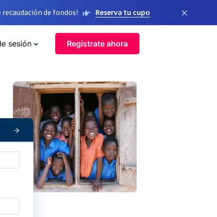
×
 recaudación de fondos!
Reserva tu cupo
de sesión
Regístrate ahora