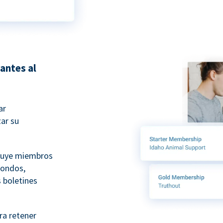
antes al
ar
ar su
luye miembros
fondos,
 boletines
ra retener