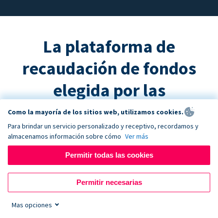
La plataforma de
recaudación de fondos
elegida por las
organizaciones sin fines
Como la mayoría de los sitios web, utilizamos cookies.
Para brindar un servicio personalizado y receptivo, recordamos y
de lucro exitosas
almacenamos información sobre cómo
Ver más
Permitir todas las cookies
Permitir necesarias
US$ 3K mills.
Mas opciones