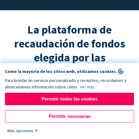
La plataforma de
recaudación de fondos
elegida por las
organizaciones sin fines
Como la mayoría de los sitios web, utilizamos cookies.
Para brindar un servicio personalizado y receptivo, recordamos y
de lucro exitosas
almacenamos información sobre cómo
Ver más
Permitir todas las cookies
Permitir necesarias
US$ 3K mills.
Mas opciones