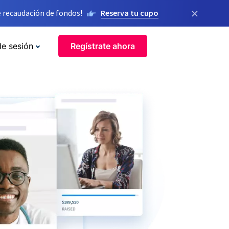
×
 recaudación de fondos!
Reserva tu cupo
de sesión
Regístrate ahora