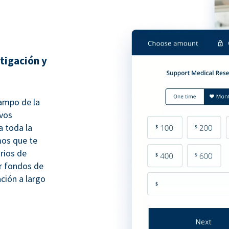
tigación y
campo de la
evos
 toda la
os que te
rios de
ir fondos de
ación a largo