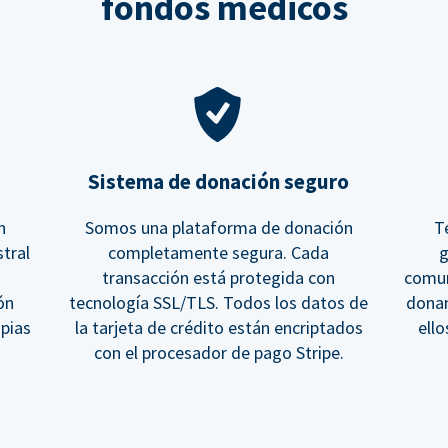
fondos médicos
Sistema de donación seguro
n
Somos una plataforma de donación
T
tral
completamente segura. Cada
g
transacción está protegida con
comun
ón
tecnología SSL/TLS. Todos los datos de
donan
opias
la tarjeta de crédito están encriptados
ell
con el procesador de pago Stripe.