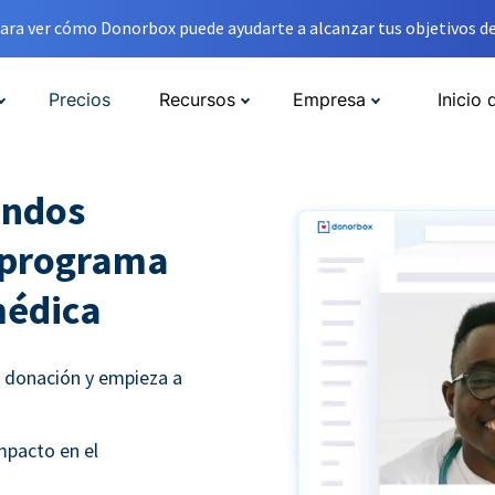
ara ver cómo Donorbox puede ayudarte a alcanzar tus objetivos de
Precios
Recursos
Empresa
Inicio 
ondos
u programa
médica
e donación y empieza a
mpacto en el