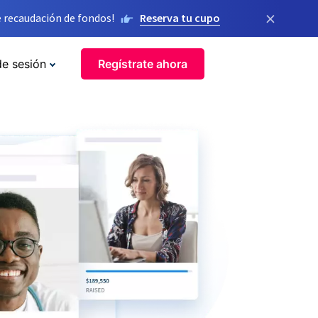
×
 recaudación de fondos!
Reserva tu cupo
de sesión
Regístrate ahora