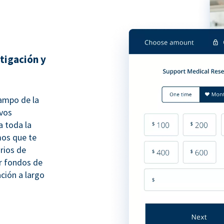
tigación y
campo de la
evos
 toda la
os que te
rios de
ir fondos de
ación a largo