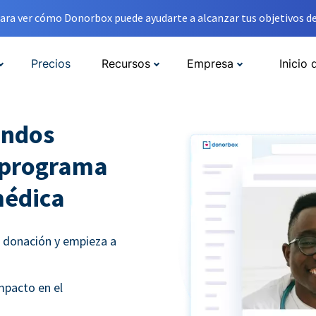
ara ver cómo Donorbox puede ayudarte a alcanzar tus objetivos de
Precios
Recursos
Empresa
Inicio 
ondos
u programa
médica
e donación y empieza a
mpacto en el