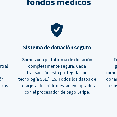
fondos médicos
Sistema de donación seguro
n
Somos una plataforma de donación
T
tral
completamente segura. Cada
g
transacción está protegida con
comun
ón
tecnología SSL/TLS. Todos los datos de
donan
opias
la tarjeta de crédito están encriptados
ell
con el procesador de pago Stripe.