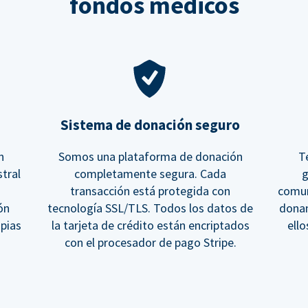
fondos médicos
Sistema de donación seguro
n
Somos una plataforma de donación
T
tral
completamente segura. Cada
g
transacción está protegida con
comun
ón
tecnología SSL/TLS. Todos los datos de
donan
opias
la tarjeta de crédito están encriptados
ell
con el procesador de pago Stripe.