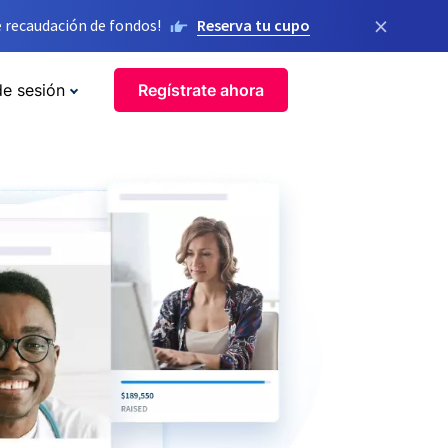
×
 recaudación de fondos!
Reserva tu cupo
de sesión
Regístrate ahora