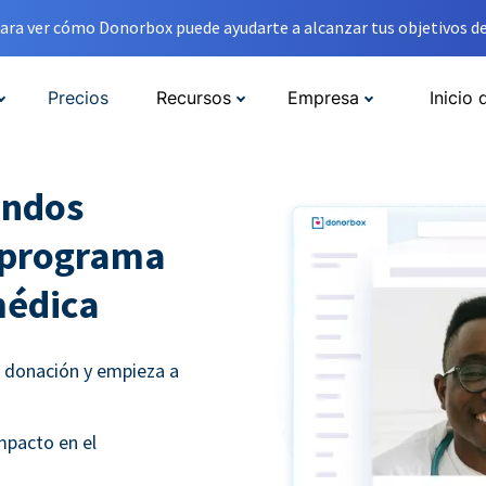
ara ver cómo Donorbox puede ayudarte a alcanzar tus objetivos de
Precios
Recursos
Empresa
Inicio 
ondos
u programa
médica
e donación y empieza a
mpacto en el