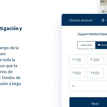
tigación y
campo de la
evos
 toda la
os que te
rios de
ir fondos de
ación a largo