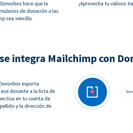
y Donorbox hace que la
¡Aprovecha tu valioso t
rmularios de donación a las
p sea sencilla.
se integra Mailchimp con Do
 Donorbox exporta
se donante a la lista de
ectiva en tu cuenta de
llido y la dirección de