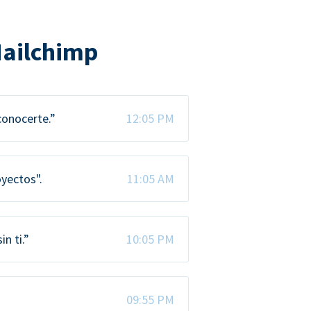
Mailchimp
conocerte.”
12:05 PM
oyectos".
11:05 AM
n ti.”
10:05 PM
09:55 PM