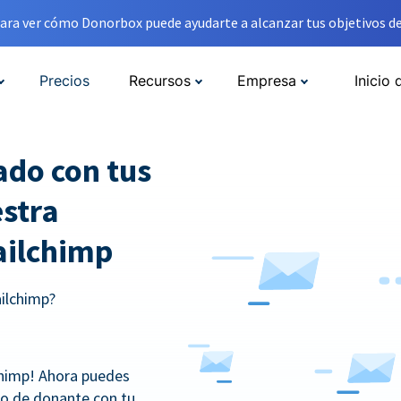
ara ver cómo Donorbox puede ayudarte a alcanzar tus objetivos de
Precios
Recursos
Empresa
Inicio 
do con tus
stra
ailchimp
ailchimp?
chimp! Ahora puedes
io de donante con tu