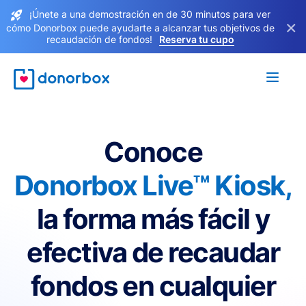
¡Únete a una demostración en de 30 minutos para ver
×
cómo Donorbox puede ayudarte a alcanzar tus objetivos de
recaudación de fondos!
Reserva tu cupo
Conoce
Donorbox Live™ Kiosk,
la forma más fácil y
efectiva de recaudar
fondos en cualquier