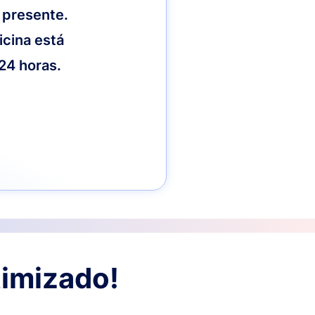
 presente.
icina está
 24 horas.
timizado!