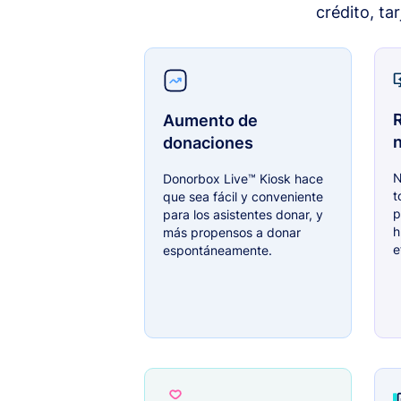
crédito, ta
Aumento de
donaciones
N
Donorbox Live™ Kiosk hace
t
que sea fácil y conveniente
p
para los asistentes donar, y
h
más propensos a donar
e
espontáneamente.