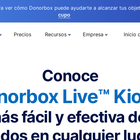
ra ver cómo Donorbox puede ayudarte a alcanzar tus objet
cupo
Precios
Recursos
Empresa
Inicio 
Conoce
norbox Live™ Kio
ás fácil y efectiva 
dos en cualquier lu