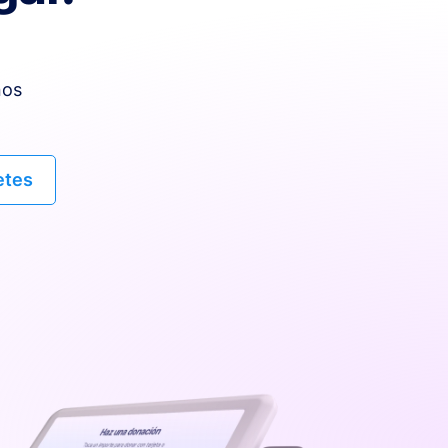
nos
etes