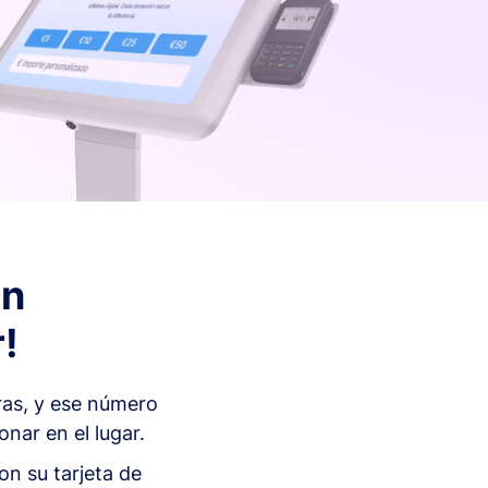
En
!
ras, y ese número
nar en el lugar.
on su tarjeta de