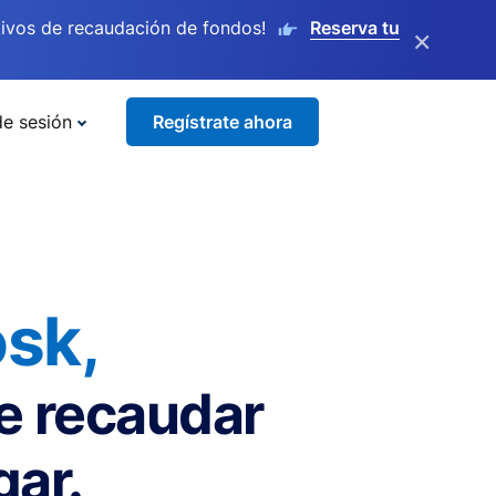
ivos de recaudación de fondos!
Reserva tu
×
de sesión
Regístrate ahora
sk,
de recaudar
gar.