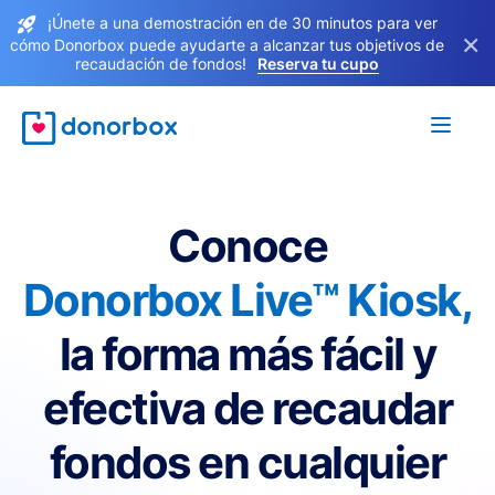
¡Únete a una demostración en de 30 minutos para ver
×
cómo Donorbox puede ayudarte a alcanzar tus objetivos de
recaudación de fondos!
Reserva tu cupo
Conoce
Donorbox Live™ Kiosk,
la forma más fácil y
efectiva de recaudar
fondos en cualquier