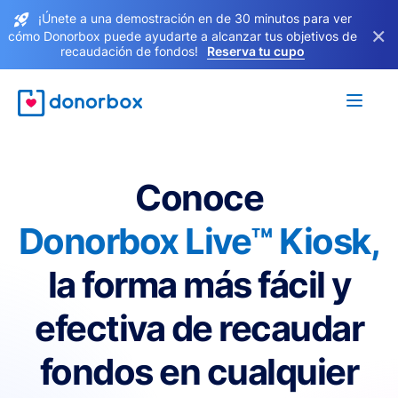
¡Únete a una demostración en de 30 minutos para ver
×
cómo Donorbox puede ayudarte a alcanzar tus objetivos de
recaudación de fondos!
Reserva tu cupo
Conoce
Donorbox Live™ Kiosk,
la forma más fácil y
efectiva de recaudar
fondos en cualquier