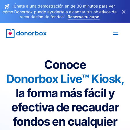
¡Únete a una demostración en de 30 minutos para ver
×
cómo Donorbox puede ayudarte a alcanzar tus objetivos de
recaudación de fondos!
Reserva tu cupo
Conoce
Donorbox Live™ Kiosk,
la forma más fácil y
efectiva de recaudar
fondos en cualquier