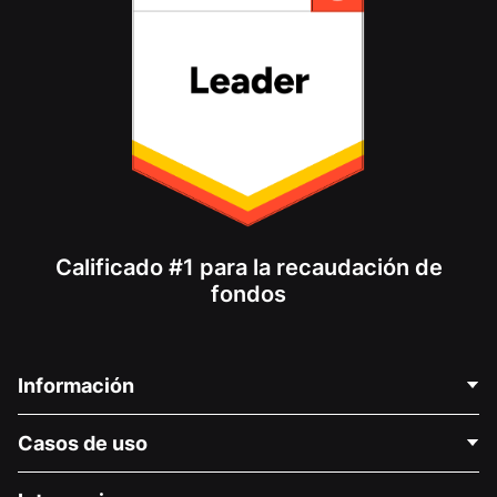
Calificado #1 para la recaudación de
fondos
Información
Contáctenos
Casos de uso
Acerca de nosotros
Blog
Recaudación de fondos para fines políticos